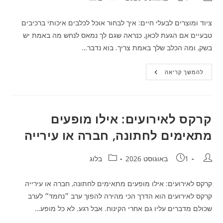
ציוד ומוצרים לבעלי חיים: איך לבחור אוכל לכלבים איכותי ברכיבים
טבעיים אם הגעת לכאן, כנראה שגם לך נמאס לנחש מה באמת יש
בשק, ומה הכלב שלך באמת צריך. בוא נדבר…
ציוד
להמשך קריאה
ומוצרים
לבעלי
חיים:
איך
לבחור
אוכל
קרקס לאירועים: אילו מופעים
לכלבים
איכותי
מתאימים לחתונה, חברה או עירייה
ברכיבים
טבעיים
מחבר:
פורסם:
קטגוריה:
1 באוגוסט 2026
בלוג
קרקס לאירועים: אילו מופעים מתאימים לחתונה, חברה או עירייה
קרקס לאירועים הוא הדרך הכי מהירה להפוך ערב ״נחמד״ לערב
שכולם מדברים עליו גם אחרי הקינוח. אבל רגע. לא כל מופע…