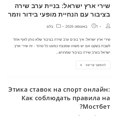
ראשון
שירי ארץ ישראל: בניית ערב שירה
ואיך
מתקדמים
בציבור עם הנחיית מופעי בידור וזמר
לאורך
השנה
מחבר:
פורסם:
קטגוריה:
1 באוגוסט 2026
בלוג
שירי ארץ ישראל: איך בונים ערב שירה בציבור שלא נותן לאף אחד
לשבת בשקט אם יש משהו שמנצח כמעט כל טרנד - זה שירי ארץ
ישראל בערב שירה בציבור שמרגיש…
שירי
להמשך קריאה
ארץ
ישראל:
בניית
ערב
שירה
בציבור
Этика ставок на спорт онлайн:
עם
הנחיית
Как соблюдать правила на
מופעי
בידור
Мостбет?
וזמר