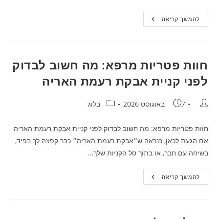
אורולוג
להמשך קריאה
מומחה
לאבנים
בכליות:
התאמת
טיפול
באבנים
חוות פטריות מרפא: מה חשוב לבדוק
בכליות
למצבך
לפני קניית אבקת רעמת האריה
מחבר:
פורסם:
קטגוריה:
7 באוגוסט 2026
בלוג
חוות פטריות מרפא: מה חשוב לבדוק לפני קניית אבקת רעמת האריה
אם הגעת לכאן, כנראה ש״אבקת רעמת האריה״ כבר קפצה לך בפיד,
בשיחה עם חבר, או בתוך סל הקניות שלך…
חוות
להמשך קריאה
פטריות
מרפא:
מה
חשוב
לבדוק
לפני