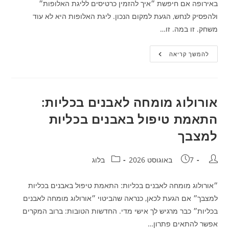
באירופה אם חיפשת ״איך להזמין כרטיסים לליגת האלופות״
ולהפסיק לנחש, הגעת למקום הנכון. ליגת האלופות היא לא עוד
משחק. זו במה. זו…
ליגת
להמשך קריאה
האלופות
מקרוב:
איך
להזמין
כרטיסים
למשחקים
אורולוג מומחה לאבנים בכליות:
החמים
באירופה
התאמת טיפול באבנים בכליות
למצבך
מחבר:
פורסם:
קטגוריה:
7 באוגוסט 2026
בלוג
״אורולוג מומחה לאבנים בכליות: התאמת טיפול באבנים בכליות
למצבך״ אם הגעת לכאן, כנראה שהביטוי ״אורולוג מומחה לאבנים
בכליות״ כבר מרגיש לך אישי מדי. החדשות הטובות: ברוב המקרים
אפשר להתאים פתרון…