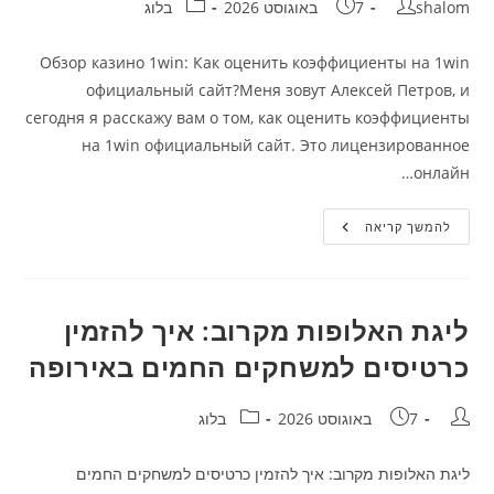
מחבר:
פורסם:
קטגוריה:
shalom
7 באוגוסט 2026
בלוג
Обзор казино 1win: Как оценить коэффициенты на 1win
официальный сайт?Меня зовут Алексей Петров, и
сегодня я расскажу вам о том, как оценить коэффициенты
на 1win официальный сайт. Это лицензированное
онлайн…
Обзор
להמשך קריאה
Казино
1win:
Как
Оценить
Коэффициенты
На
ליגת האלופות מקרוב: איך להזמין
1win
Официальный
כרטיסים למשחקים החמים באירופה
Сайт?
מחבר:
פורסם:
קטגוריה:
7 באוגוסט 2026
בלוג
ליגת האלופות מקרוב: איך להזמין כרטיסים למשחקים החמים