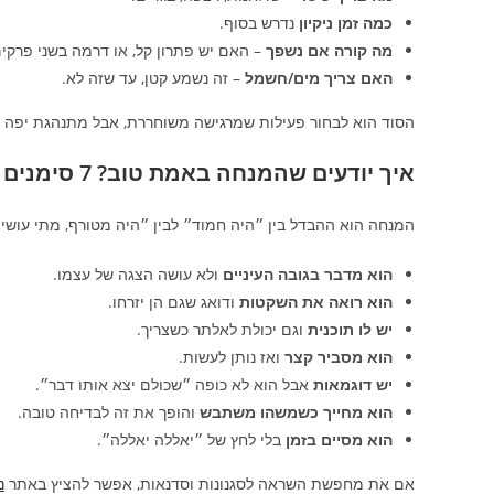
כמה זמן ניקיון
נדרש בסוף.
מה קורה אם נשפך
– האם יש פתרון קל, או דרמה בשני פרקים
האם צריך מים/חשמל
– זה נשמע קטן, עד שזה לא.
הסוד הוא לבחור פעילות שמרגישה משוחררת, אבל מתנהגת יפה ב
איך יודעים שהמנחה באמת טוב? 7 סימנים קטנים שאי אפשר לזייף
המנחה הוא ההבדל בין ״היה חמוד״ לבין ״היה מטורף, מתי עושים
הוא מדבר בגובה העיניים
ולא עושה הצגה של עצמו.
הוא רואה את השקטות
ודואג שגם הן יזרחו.
יש לו תוכנית
וגם יכולת לאלתר כשצריך.
הוא מסביר קצר
ואז נותן לעשות.
יש דוגמאות
אבל הוא לא כופה ״שכולם יצא אותו דבר״.
הוא מחייך כשמשהו משתבש
והופך את זה לבדיחה טובה.
הוא מסיים בזמן
בלי לחץ של ״יאללה יאללה״.
אם את מחפשת השראה לסגנונות וסדנאות, אפשר להציץ באתר
נ