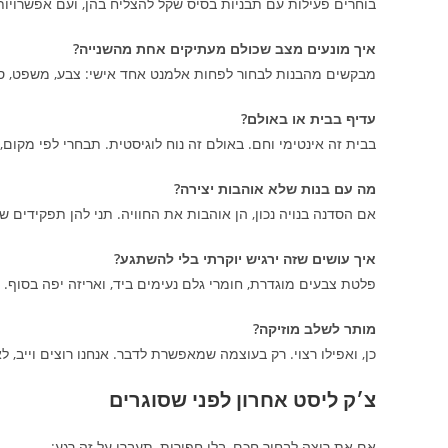
בוחרים פעילות עם תבניות בסיס שקל להצליח בהן, ועם אפשרויות
איך מונעים מצב שכולם מעתיקים אחת מהשנייה?
מבקשים מהבנות לבחור לפחות אלמנט אחד אישי: צבע, משפט, סמל
עדיף בבית או באולם?
בבית זה אינטימי וחם. באולם זה נוח לוגיסטית. תבחרי לפי מקום,
מה עם בנות שלא אוהבות יצירה?
אם הסדנה בנויה נכון, הן אוהבות את החוויה. תני להן תפקידים של
איך עושים שזה ירגיש יוקרתי בלי להשתגע?
פלטת צבעים מוגדרת, חומרי גלם נעימים ביד, ואריזה יפה בסוף.
מותר לשלב מוזיקה?
כן, ואפילו רצוי. רק בעוצמה שמאפשרת לדבר. אנחנו רוצים וייב, ל
צ׳ק ליסט אחרון לפני שסוגרים
אם את רוצה לבחור חכם, בלי חפירות, תעברי על זה רגע: