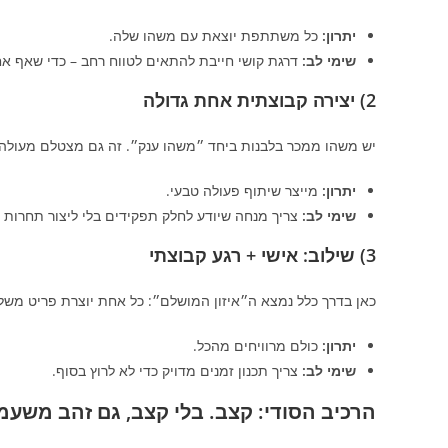
יתרון:
כל משתתפת יוצאת עם משהו שלה.
שימי לב:
דרגת קושי חייבת להתאים לטווח רחב – כדי שאף א
2) יצירה קבוצתית אחת גדולה
יש משהו ממכר בלבנות ביחד ״משהו ענק״. זה גם מצטלם מעולה.
יתרון:
מייצר שיתוף פעולה טבעי.
שימי לב:
צריך מנחה שיודע לחלק תפקידים בלי ליצור תחרות 
3) שילוב: אישי + רגע קבוצתי
כאן בדרך כלל נמצא ה״איזון המושלם״: כל אחת יוצרת פריט משלה
יתרון:
כולם מרוויחים מהכל.
שימי לב:
צריך תכנון זמנים מדויק כדי לא לרוץ בסוף.
הרכיב הסודי: קצב. בלי קצב, גם זהב משעמ