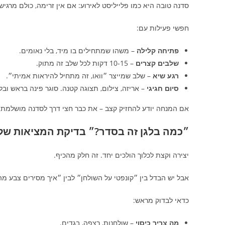
סדנה טובה היא כמו פלייליסט לאירוע: אם אין זרימה, כולם מרגיש
חפשי פעילות עם:
פתיחה קלילה
– משהו שמתחילים בו מיד, בלי נאומים.
שלבים קצרים
– 10-15 דקות לכל שלב זה מתוק.
רגע שיא
– שלב שמייצר ״וואו, זה מתחיל להיראות אמיתי״.
סיום חגיגי
– אריזה, צילום, תצוגה קטנה. סוגר פינה בראש ובל
אם המנחה יודע להחזיק קצב – את כבר חצי דרך לסדנה מושלמת.
״כמה בלגן זה בסדר?״ בדיקת המציאות של
יצירה וקצת לכלוך הולכים יחד. זה חלק מהכיף.
אבל יש הבדל בין ״קונפטי על השולחן״ לבין ״איך מסירים צבע מ
כדאי לבדוק מראש:
מה צריך כיסוי
– שולחנות, רצפה, בגדים.