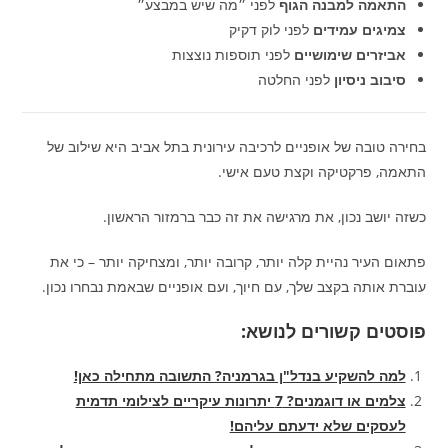
התאמה למבנה הגוף
לפני ״מה שיש במבצע״
צמיגים עמידים
לפני לוק דקיק
אביזרים שימושיים
לפני תוספות נוצצות
סיבוב ניסיון
לפני החלטה
בחירה טובה של אופניים לרכיבה עירונית בתל אביב היא שילוב של
התאמה, פרקטיקה וקצת טעם אישי.
כשזה יושב נכון, את מרגישה את זה כבר ברמזור הראשון.
פתאום העיר נהיית קלה יותר, קרובה יותר, ומצחיקה יותר – כי את
עוברת אותה בקצב שלך, עם חיוך, ועם אופניים שבאמת נבחרו נכון.
פוסטים קשורים לנושא:
למה להשקיע בנדל"ן בגרמניה? התשובה מתחילה כאן!
צלמים או דוגמנים? 7 יתרונות עיקריים לצילומי תדמית
לעסקים שלא ידעתם עליהם!