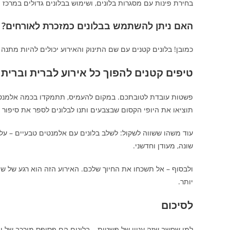
בחירת פינות עם מסגרות בלונים, ושימוש בבלונים גדולים במרכז ה
האם ניתן להשתמש בבלונים כמזכרת לאורחים?
כמובן! בלונים קטנים עם שם התינוק והאירוע יכולים להיות מתנה
טיפים קטנים להפוך כל אירוע לברית וברי
פשטות עובדת לטובתכם. במקום להעמיס, תתמקדו בכמה אלמנטים 
תוציאו את היופי הקסום שבצבעים ותנו לבלונים לספר את סיפור
עוד משהו ששווה לשקול: לשלב בלונים עם אלמנטים טבעיים – עלים
שונה, מעודן וחדשני.
ולבסוף – אל תשכחו את החיוך שלכם. האירוע הזה הוא רגע של ש
יותר.
לסיכום
למי שחשב שזה עניין של פשטות – בלונים הם פסיפס מורכב של יצי