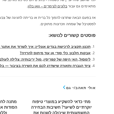
מתאימים גם עבור
בלונים לצימרים – וואו בלון
.
אז בפעם הבאה שתרצו להפוך כל ברית או בריתה לחגיגה של צבע, א
לפסטיבל של שמחה וזכרונות מתוקים.
פוסטים קשורים לנושא:
תכנון תקציב לרכישת בגדים אונליין: איך לשרוד את אתגר ח
אבקות חלבון: כלי סודי או עוד מיתוס להרזיה?
לימסול, האי היפה של קפריסין, מול יריבותיה: צלילה לעולם
ציוד הגברה ותאורה שישדרג לכם את השירה בציבור — בלי
אולי תאהב/י גם
מתי כדאי להשקיע במוצרי טיפוח
מתנה לחת
יוקרתיים לשיער? חשיבות הבחירה
הסודות אי
המשמעותית שיכולה לשנות את
וללא