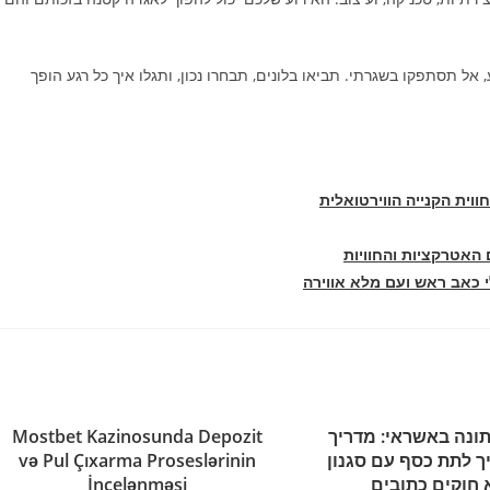
ל תסתפקו בשגרתי. תביאו בלונים, תבחרו נכון, ותגלו איך כל רגע הופך
ווית הקנייה הווירטואלית
 האטרקציות והחוויות
 כאב ראש ועם מלא אווירה
ונה באשראי: מדריך
Mostbet Kazinosunda Depozit
ך לתת כסף עם סגנון
və Pul Çıxarma Proseslərinin
 חוקים כתובים
İncelənməsi