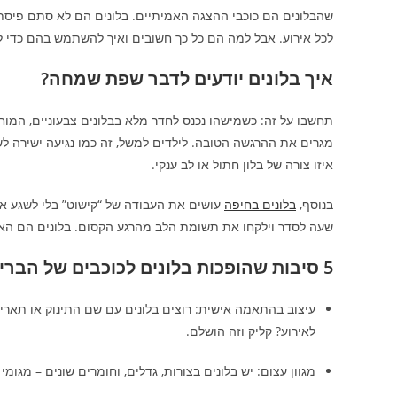
שהבלונים הם כוכבי ההצגה האמיתיים. בלונים הם לא סתם פיסת 
לכל אירוע. אבל למה הם כל כך חשובים ואיך להשתמש בהם כדי לה
איך בלונים יודעים לדבר שפת שמחה?
תחשבו על זה: כשמישהו נכנס לחדר מלא בבלונים צבעוניים, המוח
מגרים את ההרגשה הטובה. לילדים למשל, זה כמו נגיעה ישירה ל
איזו צורה של בלון חתול או לב ענקי.
בנוסף,
בלונים בחיפה
עושים את העבודה של “קישוט” בלי לשגע א
שעה לסדר וילקחו את תשומת הלב מהרגע הקסום. בלונים הם ה
5 סיבות שהופכות בלונים לכוכבים של הברית או הבריתה שלכם
עיצוב בהתאמה אישית: רוצים בלונים עם שם התינוק או תאריך
לאירוע? קליק וזה הושלם.
מגוון עצום: יש בלונים בצורות, גדלים, וחומרים שונים – מגומי 