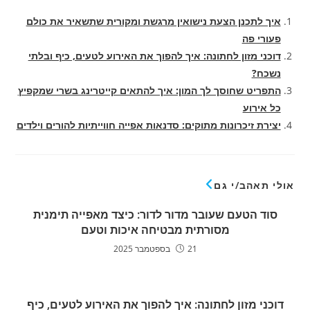
איך לתכנן הצעת נישואין מרגשת ומקורית שתשאיר את כולם
פעורי פה
דוכני מזון לחתונה: איך להפוך את האירוע לטעים, כיף ובלתי
נשכח?
התפריט שחוסך לך המון: איך להתאים קייטרינג בשרי שמקפיץ
כל אירוע
יצירת זיכרונות מתוקים: סדנאות אפייה חווייתיות להורים וילדים
אולי תאהב/י גם
סוד הטעם שעובר מדור לדור: כיצד מאפייה תימנית
מסורתית מבטיחה איכות וטעם
21 בספטמבר 2025
דוכני מזון לחתונה: איך להפוך את האירוע לטעים, כיף