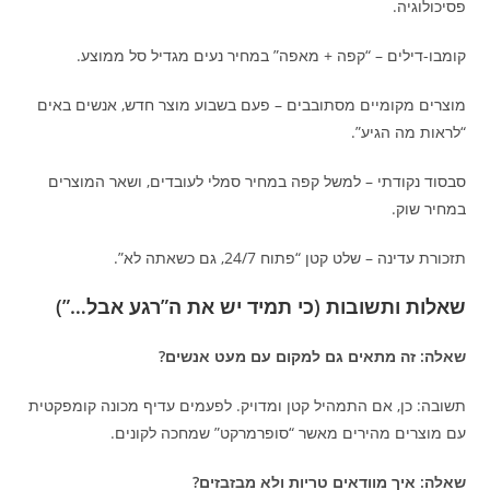
פסיכולוגיה.
קומבו-דילים – “קפה + מאפה” במחיר נעים מגדיל סל ממוצע.
מוצרים מקומיים מסתובבים – פעם בשבוע מוצר חדש, אנשים באים
“לראות מה הגיע”.
סבסוד נקודתי – למשל קפה במחיר סמלי לעובדים, ושאר המוצרים
במחיר שוק.
תזכורת עדינה – שלט קטן “פתוח 24/7, גם כשאתה לא”.
שאלות ותשובות (כי תמיד יש את ה”רגע אבל…”)
שאלה: זה מתאים גם למקום עם מעט אנשים?
תשובה: כן, אם התמהיל קטן ומדויק. לפעמים עדיף מכונה קומפקטית
עם מוצרים מהירים מאשר “סופרמרקט” שמחכה לקונים.
שאלה: איך מוודאים טריות ולא מבזבזים?