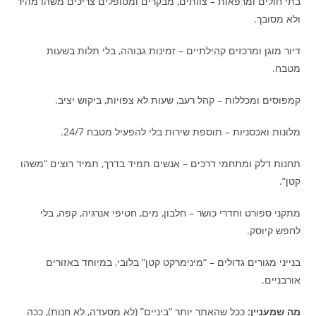
בתי חולים ומרפאות – צוותים, מבקרים ומטופלים צריכים משהו מהיר
ולא מסובך.
דיור מוגן ומרכזים קהילתיים – זמינות גבוהה, בלי תלות בשעות
מטבח.
קמפוסים ומכללות – קהל רעב, שעות לא צפויות, ביקוש יציב.
מלונות ואכסניות – תוספת שירות בלי להפעיל מטבח 24/7.
תחנות דלק ומתחמי דרכים – אנשים תמיד בדרך, תמיד רוצים “משהו
קטן”.
מתקני ספורט וחדרי כושר – חלבון, מים, חטיפי אנרגיה, קפה, בלי
לחפש קיוסק.
בנייני מגורים גדולים – “מינימרקט קטן” בלובי, במיוחד באזורים
אורבניים.
מה שמעניין:
ככל שהאתר יותר “ביניים” (לא מסעדה, לא חנות), ככה