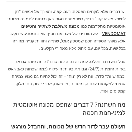
יש דברים שלא לוקחים הפסקה: רעב, קפה, והצורך של אנשים “רק
לנשנש משהו קטן” בדיוק כשהמטבח סגור. כאן נכנסות לתמונה מכונות
אוטומטיות מתקדמות כמו
מכונה משולבת לשתייה וחטיפים
VENDOMAT
– לא הוונדינג של פעם עם חטיף עצוב ומטבע שנתקע,
אלא מערך הסעדה חכם שמספק אוכל, שתייה וחוויית קנייה מהירה
בכל שעה, בכל יום, עם ניהול מלא מאחורי הקלעים.
אבל בוא נדבר תכל’ס: למה זה נהיה כזה טרנד? כי זה פותר גם את
בעיית הזמינות (24/7) וגם את בעיית היעילות (כמה שפחות כאב ראש
וכמה שיותר סדר). וזה לא רק “נוח” – זה יכול להיות גם מנוע צמיחה
אמיתי למקומות עבודה, מוסדות, מרפאות, אתרי ייצור, בתי מלון,
קמפוסים ועוד.
מה השתנה? 7 דברים שהפכו מכונה אוטומטית
למיני-חנות חכמה
העולם עבר לדור חדש של מכונות, וההבדל מורגש