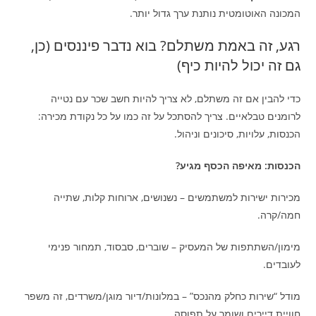
המכונה האוטומטית נותנת ערך גדול יותר.
רגע, זה באמת משתלם? בוא נדבר פיננסים (כן,
גם זה יכול להיות כיף)
כדי להבין אם זה משתלם, לא צריך להיות חשב שכר עם נטייה
לרומנים טבלאיים. צריך להסתכל על זה כמו על כל נקודת מכירה:
הכנסות, עלויות, סיכונים וניהול.
הכנסות: מאיפה הכסף מגיע?
מכירות ישירות למשתמשים – נשנושים, ארוחות קלות, שתייה
חמה/קרה.
מימון/השתתפות של המעסיק – שוברים, סבסוד, תמחור פנימי
לעובדים.
מודל “שירות כחלק מהנכס” – במלונות/דיור מוגן/משרדים, זה משפר
חוויית דיירים ושומר על תפוסה.