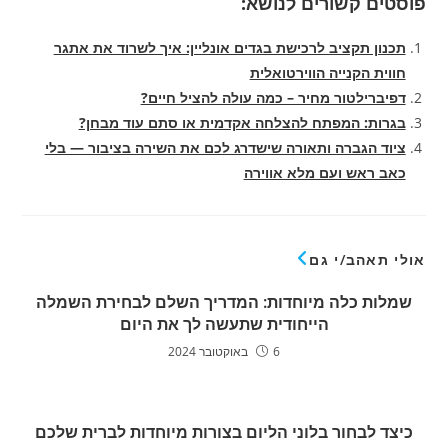
פוסטים קשורים לנושא:
תכנון תקציב לרכישת בגדים אונליין: איך לשרוד את אתגר
חווית הקנייה הווירטואלית
דפיברילטור מחיר – כמה עולה להציל חיים?
בגרות: המפתח להצלחה אקדמית או סתם עוד מבחן?
ציוד הגברה ותאורה שישדרג לכם את השירה בציבור — בלי
כאב ראש ועם מלא אווירה
אולי תאהב/י גם
שמלות כלה מיוחדות: המדריך השלם לבחירת השמלה
הייחודית שתעשה לך את היום
6 באוקטובר 2024
כיצד לבחור בלוני הליום בצורות מיוחדות לברית שלכם