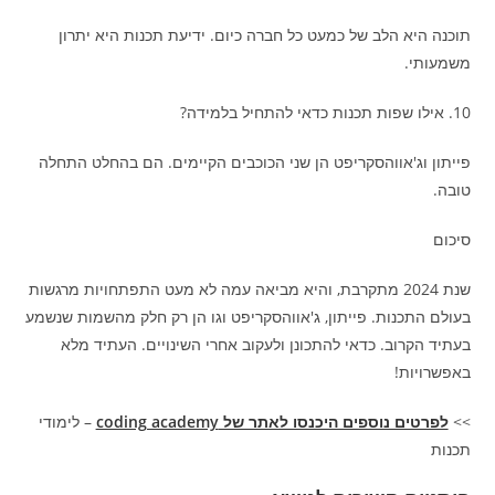
תוכנה היא הלב של כמעט כל חברה כיום. ידיעת תכנות היא יתרון
משמעותי.
10. אילו שפות תכנות כדאי להתחיל בלמידה?
פייתון וג'אווהסקריפט הן שני הכוכבים הקיימים. הם בהחלט התחלה
טובה.
סיכום
שנת 2024 מתקרבת, והיא מביאה עמה לא מעט התפתחויות מרגשות
בעולם התכנות. פייתון, ג'אווהסקריפט וגו הן רק חלק מהשמות שנשמע
בעתיד הקרוב. כדאי להתכונן ולעקוב אחרי השינויים. העתיד מלא
באפשרויות!
>>
לפרטים נוספים היכנסו לאתר של coding academy
– לימודי
תכנות