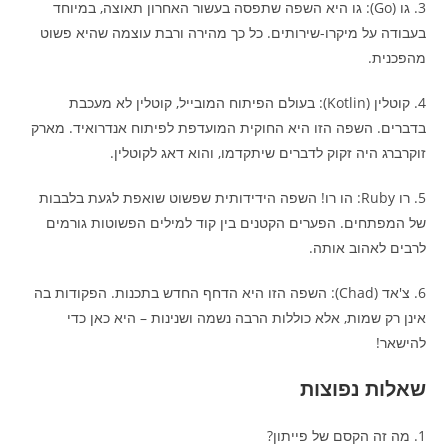
3. גו (Go): גו היא השפה שתפסה בעשור האחרון תאוצה, במיוחד
בעבודה על מיקרו-שירותים. כל כך מהירה ורבת עוצמה שהיא פשוט
מהפכנית.
4. קוטלין (Kotlin): בעולם הפיתוח המובייל, קוטלין לא מעכבת
בדברים. השפה הזו היא החוקית המועדפת לפיתוח אנדרואיד. מארק
זוקרברג היה זקוק לדברים שיתקדמו, והוא דאג לקוטלין.
5. רו Ruby: הו רו! השפה הידידותית שפשוט שואפת לגעת בלבבות
של המפתחים. הפערים הקטנים בין קוד למילים הפשוטות גורמים
לרבים לאהוב אותה.
6. צ'אד (Chad): השפה הזו היא הדחף החדש בתכנות. הפקודות בה
אינן רק שמות, אלא כוללות הרבה נשמה ושנינות – היא כאן כדי
להישאר!
שאלות נפוצות
1. מה זה הקסם של פייתון?