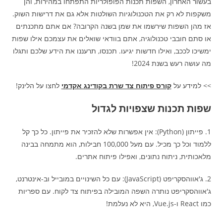
בעשור האחרון, השפות תכנות הפופולריות התפתחו במהירות, והן
משקפות לא רק את הטכנולוגיות השולטות אלא גם את דרישות השוק.
אז מהן השפות שירשמו את שמן בשנה הקרובה? אם אתם מתכנתים
או סתם חובבי טכנולוגיה, אתם בוודאי שואלים את עצמכם אילו שפות
ימשיכו לככב, ואילו חדשות יגיעו. תכנסו, תרעננו את הידע שלכם ותגלו
מה עושה רעש בשנת 2024!
>> למידע על
קורס פיתוח צד שרת בקודינג אקדמי
לחצו על הלינק!
שפות תכנות שצפויות לגדול
1. פייתון (Python): אין אפשרות שלא להזכיר את פייתון. כל כך קל
ללמוד וכל כך מכיל. עם מעל 100,000 חבילות, הוא מתמחה בבינה
מלאכותית, ניתוח נתונים, ואפילו פיתוח אתרים.
2. ג'אווהסקריפט (JavaScript): עם כל השינויים במובייל וב-אינטרנט,
ג'אווהסקריפט נותרה השפה המובילה בפיתוח צד לקוח. עם ספריות
כמו React ו-Vue.js, היא לא נעלמת!