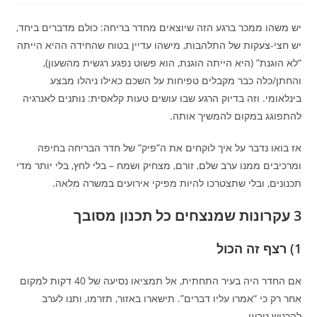
יש משהו ממכר ברגע הזה שיוצאים מחדר בריחה: כולם מדברים ביחד,
יש חצי-צעקות של התלהבות, מישהו עדיין בטוח שהחידה ההיא הייתה
“לא הוגנת” (היא הייתה הוגנת, הוא פשוט נפגע רגשית מהשעון),
והחתן/כלה כבר מקבלים טפיחות על השכם כאילו ניהלו מבצע
בינלאומי. וזה בדיוק הרגע שבו עושים טעות קלאסית: נותנים לאנרגיה
להתפוגג במקום להמשיך אותה.
אז בואו נדבר על איך לוקחים את ה”פיק” של חדר הבריחה בחיפה
ומרכיבים ממנו ערב שלם, זורם, מצחיק ושמח – בלי לחץ, בלי יותר מדי
תכנונים, ובלי שתצטרכו להיות מפיקי אירועים במשרה מלאה.
3 עקרונות שמנצחים כל תכנון מסובך
1) רצף זה הכול
אם החדר היה בעיר התחתית, אל תמציאו נסיעה של 40 דקות למקום
אחר רק כי “אמרו עליו דברים”. תישארו באזור, תזרמו, ותנו לערב
להרגיש טבעי.