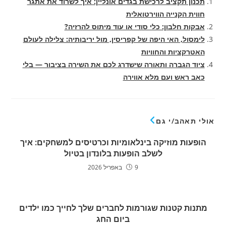
תכנון תקציב לרכישת בגדים אונליין: איך לשרוד את אתגר
חווית הקנייה הווירטואלית
אבקות חלבון: כלי סודי או עוד מיתוס להרזיה?
לימסול, האי היפה של קפריסין, מול יריבותיה: צלילה לעולם
האטרקציות והחוויות
ציוד הגברה ותאורה שישדרג לכם את השירה בציבור — בלי
כאב ראש ועם מלא אווירה
אולי תאהב/י גם
הופעות מוזיקה בינלאומיות וכרטיסים למשחקים: איך
לשלב הופעות בלונדון בטיול
9 באפריל 2026
מתנות קטנות שגורמות לחברים שלך לחייך כמו ילדים
ביום החג