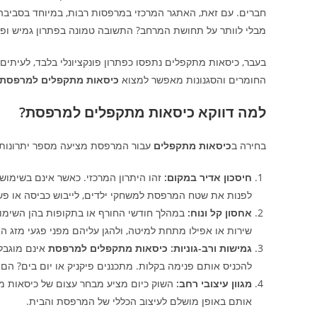
חברים. עם זאת, האתגר המרכזי במרפסות רבות, במיוחד בסביבה הא
מבלי לוותר על תחושת המרחב? התשובה טמונה בפתרון גמיש ופ
בעבר, כיסאות מתקפלים נתפסו כפתרון פונקציונלי בלבד, לעיתים על
החומרים והסגנונות מאפשר למצוא
כיסאות מתקפלים למרפסת
למה דווקא כיסאות מתקפלים למרפסת?
בחירה ב
כיסאות מתקפלים
עבור המרפסת מציעה מספר יתרונות 
חיסכון אדיר במקום:
זהו היתרון המרכזי. כאשר אינם בשימוש,
לפנות את שטח המרפסת למשחקי ילדים, לייבוש כביסה או פש
אחסון קל ונוח:
במהלך חודשי החורף או בתקופות בהן השימו
שירות או אפילו מתחת למיטה, ולהגן עליהם מפני פגעי מזג האו
גמישות ורב-גוניות:
כיסאות מתקפלים למרפסת
אינם מוגבלי
להכניס אותם פנימה בקלות. מתכננים פיקניק או יום בים? הם 
מגוון עיצובי רחב:
השוק כיום מציע מבחר עצום של כיסאות מתק
אותם באופן מושלם לעיצוב הכללי של המרפסת והבית.