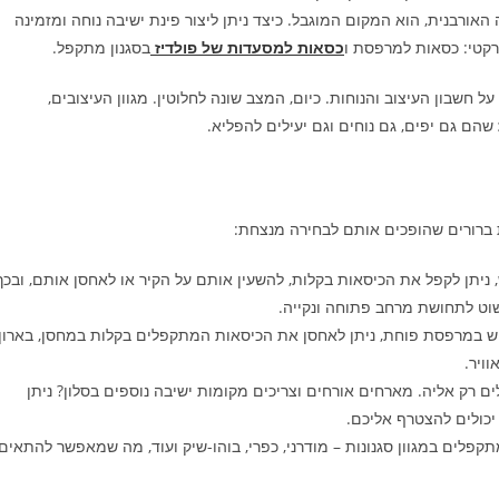
ורבנית, הוא המקום המוגבל. כיצד ניתן ליצור פינת ישיבה נוחה ומזמינה
רקטי:
כסאות למרפסת ו
כסאות למסעדות של פולדיז
בסגנון מתקפל.
 חשבון העיצוב והנוחות. כיום, המצב שונה לחלוטין. מגוון העיצובים,
שהם גם יפים, גם נוחים וגם יעילים להפליא.
ברורים שהופכים אותם לבחירה מנצחת:
 ניתן לקפל את הכיסאות בקלות, להשעין אותם על הקיר או לאחסן אותם, ובכך
וט לתחושת מרחב פתוחה ונקייה.
ש במרפסת פוחת, ניתן לאחסן את הכיסאות המתקפלים בקלות במחסן, בארון
ויר.
ם רק אליה. מארחים אורחים וצריכים מקומות ישיבה נוספים בסלון? ניתן
יכולים להצטרף אליכם.
פלים במגוון סגנונות – מודרני, כפרי, בוהו-שיק ועוד, מה שמאפשר להתאים