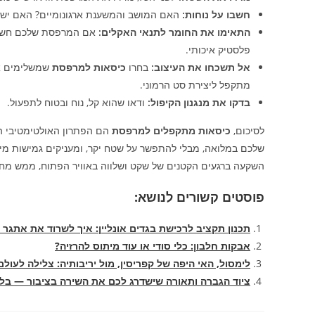
חשבו על נוחות:
האם המושב והמשענת ארגונומיים? האם יש מ
התאימו את החומר לתנאי האקלים:
אם המרפסת שלכם חשופה
פלסטיק איכותי.
אל תשכחו את העיצוב:
בחרו
כיסאות למרפסת
שמשלימים את 
מתקפל ליצירת סט הרמוני.
בדקו את מנגנון הקיפול:
ודאו שהוא קל, נוח ובטוח לתפעול.
לסיכום,
כיסאות מתקפלים למרפסת
הם הפתרון האולטימטיבי ה
שלכם במלואה, מבלי להתפשר על שטח יקר, ומעניקים גמישות מי
השקעה ברגעים הקטנים של שקט ושלווה באוויר הפתוח, ממש מחו
פוסטים קשורים לנושא:
תכנון תקציב לרכישת בגדים אונליין: איך לשרוד את אתגר ח
אבקות חלבון: כלי סודי או עוד מיתוס להרזיה?
לימסול, האי היפה של קפריסין, מול יריבותיה: צלילה לעולם
ציוד הגברה ותאורה שישדרג לכם את השירה בציבור — בלי