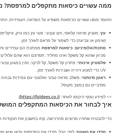
ממה עשויים כיסאות מתקפלים למרפסת? מ
החומר ממנו עשויים הכיסאות משפיע על המראה, העמידות, התחז
עץ:
מעניק מראה קלאסי, חם וטבעי. סוגי עץ כמו טיק, איקליפט
(שימון או צביעה) כדי לשמור על מראם לאורך זמן.
מתכת/אלומיניום:
כיסאות למרפסת
ממתכת הם עמידים וחזקים
מכיוון שהוא קל משקל ואינו מחליד. חסרונם הוא שהם עלולי
פלסטיק איכותי:
פתרון קל משקל, קל לניקוי, זמין במגוון צבעי
UV כדי למנוע דהייה ושבירות לאורך זמן.
ראטן סינתטי:
משלב מראה טבעי ואלגנטי עם עמידות גבוהה לתנ
מסיביים גם במצב מקופל.
>> למידע נוסף היכנסו לאתר:
https://foldees.co.il/
איך לבחור את הכיסאות המתקפלים המוש
כדי להבטיח שתהיו מרוצים מהרכישה, קחו בחשבון את הנקודות ה
מדדו את השטח:
לפני הכל, מדדו את המרפסת וודאו שיש מספ