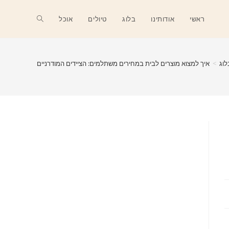
Toggle
ראשי
אודותינו
בלוג
טיולים
אוכל
website
לוג
>
איך למצוא מוצרים לבית במחירים משתלמים: הציידים המודרניים
search