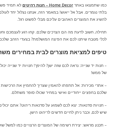
כמו שתמצאו באתר
Home Decor – חנות רהיטים
לא תמיד פשוט
בלתי נגמרים. אבל אל ייאוש! במאמר הזה, אנחנו נצלול יחד לעול
להשיג את המוצרים האהובים עליכם מבלי לפשוט רגל.
תחילה, חשוב לדעת מה הם הצרכים שלכם. קחו רגע לעצמכם וחשב
לכלי מטבח שיתנו לכם את הפיצה המושלמת? בצעדי הזהב שלכם
טיפים למציאת מוצרים לבית במחירים משת
– חנות יד שנייה: נראה לכם שזה ישן? להיפך! חנויות יד שנייה י
של ממש!
שלכם בחפצים ייחודיים ואישי במחיר שכולו סופר משתלם.
– חנויות סדנאות: יצא לכם לשמוע על סדנאות ריהוט? אתם יכולים
שיש לכם, וכבר ניתן לחיים חדשים לריהוט הישן.
– תכנון מראש: יצירת רשימה של המוצרים הרצויים כמו למשל שול