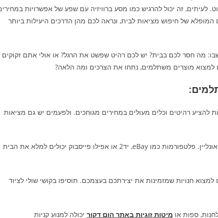
. לעיתים, זה יכול להרגיש כמו מסע ברוויזיה עם שפע של אפשרויות במחירים
ם המופלא של חיפוש מציאות לבית, ונראה לכם מהן הדרכים היעילות ביותר
ו: מה חסר לכם בבית? יש לכם רהיט שפשט את הרגל? או אולי אתם זקוקים
 למצוא מוצרים משתלמים, נתחו את הצרכים ומה הלאה?
למים:
כולות להציע רהיטים וכלים מעולים במחירים מגוחכים. ולפעמים יש גם מציאות
– אתרי מכירות: אל תתפתו להאמין שצריך להחמיץ את הרכישות אונליין. פלטפורמות כמו eBay, יד2 או אפילו פייסבוק יכולים למלא את הבית
 למצוא חנויות שמזמינות את יצירתכם בעצמכם. תוסיפו בקושי שולי לציוד
חנות, ספות או
מיטות זוגיות באתר הום דקור
יכולה למנוע קניות