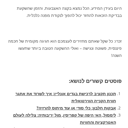
היום בעידן המידע, הכל נמצא בקצה האצבעות, והזמן שהשקעת
בבדיקת הזכאות להחזר יכול להפוך לנקודת מפנה כלכלית.
זכרו: כל שקל שאתם מחזירים לעצמכם הוא חגיגה מקומית של חכמה
פיננסית, פשוטה ונגישה – ואולי ההשקעה הטובה ביותר שתעשו
השנה!
פוסטים קשורים לנושא:
תכנון תקציב לרכישת בגדים אונליין: איך לשרוד את אתגר
חווית הקנייה הווירטואלית
אבקות חלבון: כלי סודי או עוד מיתוס להרזיה?
לימסול, האי היפה של קפריסין, מול יריבותיה: צלילה לעולם
האטרקציות והחוויות