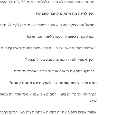
מתנות קטנות טובות לא חייבות לעלות יותר מ-50 ש”ח. ההשקעה היא במחשבה, לא במספר האפסים בחשבון.
– איך לדעת מה מתאים לחבר ספציפי?
תשאל את עצמך: מה הוא אוהב כשהוא לא מתכוון לכך? לעיתים ה
– מה לעשות כשצריך לקנות ליותר מבן אדם?
שתהיה זהה? תחשבו על חוויות קבוצתיות קטנות: מארז קינוחים 
– איך אפשר לשדרג מתנה קטנה בלי להכביד?
להוסיף פתק עם משפט או ציור מקורי שנכתב על ידכם.
האם צריך להיות מומחה כדי להצליח עם מתנות קטנות?
לגמרי לא! להפך, יש בעניין קסם פשוט שמגיע מכל אחד. זה ממש 
לרגע.
אפשר אפילו להפוך את זה להנאה – לתהות מה עשוי לגרום לחבר ל