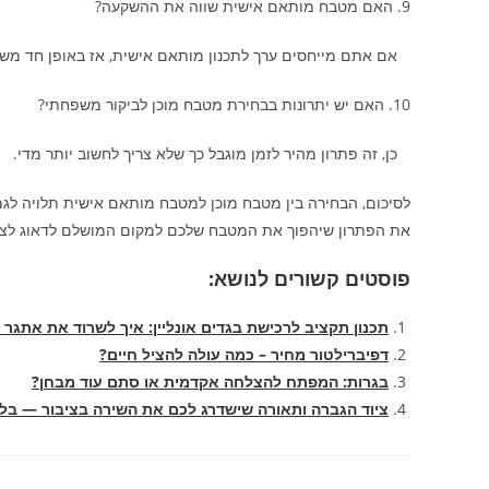
9. האם מטבח מותאם אישית שווה את ההשקעה?
אם אתם מייחסים ערך לתכנון מותאם אישית, אז באופן חד משמ
10. האם יש יתרונות בבחירת מטבח מוכן לביקור משפחתי?
כן, זה פתרון מהיר לזמן מוגבל כך שלא צריך לחשוב יותר מדי.
לסיכום, הבחירה בין מטבח מוכן למטבח מותאם אישית תלויה לגמ
את הפתרון שיהפוך את המטבח שלכם למקום המושלם לדאוג לצרכ
פוסטים קשורים לנושא:
תכנון תקציב לרכישת בגדים אונליין: איך לשרוד את אתגר ח
דפיברילטור מחיר – כמה עולה להציל חיים?
בגרות: המפתח להצלחה אקדמית או סתם עוד מבחן?
ציוד הגברה ותאורה שישדרג לכם את השירה בציבור — בלי