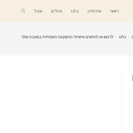
Toggle
ראשי
אודותינו
בלוג
טיולים
אוכל
website
>
בלוג
>
לרכוש או להתאים אישית? ההשקעה האמיתית במטבח שלך
search