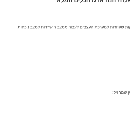
אלה? הנה ארגז הכלים המלא
קות שעוזרות למערכת העצבים לעבור ממצב הישרדות למצב נוכחות.
ן שמחזיק: