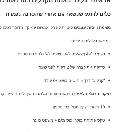
אז איזה “כלים” באמת מקבלים בסדנאות כ
כלים לרוגע שנשאר גם אחרי שהסדנה נגמרת
נשימה וויסות עצבים
לא, זה לא רק “לנשום עמוק”. מדובר בטכני
דוגמאות לכלים נפוצים:
נשימת 4-6 (שאיפה ל-4, נשיפה ל-6) להורדת סטרס
סריקת גוף קצרה של 2 דקות לפני שינה
“קרקוע” דרך 5 חושים כשעומס עולה
מיקרו-הרגלים לאיזון
סדנאות טובות מלמדות איך לבנות שינוי קט
10 דקות “שקט יומי” בלי טלפון
טקס פתיחת בוקר: כוס מים + משפט כוונה