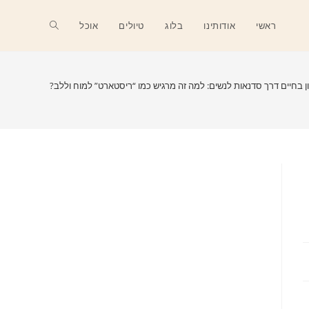
Toggle
ראשי
אודותינו
בלוג
טיולים
אוכל
website
ון בחיים דרך סדנאות לנשים: למה זה מרגיש כמו “ריסטארט” למוח וללב?
search