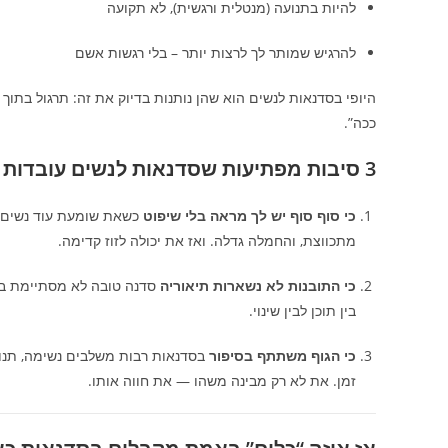
להיות בתנועה (מנטלית ורגשית), לא תקועה
להרגיש שמותר לך לרצות יותר – בלי רגשות אשם
היופי בסדנאות לנשים הוא שהן נותנות בדיוק את זה: תרגול בת
ככה”.
3 סיבות מפתיעות שסדנאות לנשים עובדות כל כך טוב (וכן, זה לא רק “אנרגיה נשית”)
כי סוף סוף יש לך מראה בלי שיפוט
כשאת שומעת עוד נשים 
מתכווצת, והחמלה גדלה. ואז את יכולה לזוז קדימה.
כי התובנות לא נשארות תיאוריה
בין תוכן לבין שינוי.
כי הגוף משתתף בסיפור
בסדנאות רבות משלבים נשימה, תנועה,
זמן. את לא רק מבינה משהו — את חווה אותו.