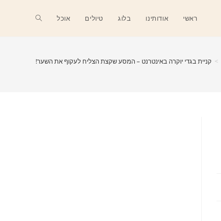
Toggle
ראשי
אודותינו
בלוג
טיולים
אוכל
website
>
קניית בגדי יוקרה באינטרנט – המסע שקצת הצליח לעקוף את השער!
search