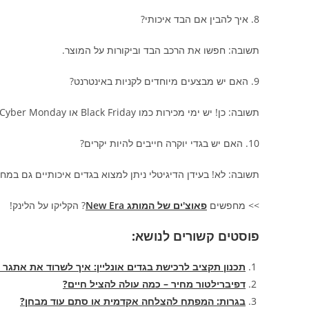
8. איך להבין אם הבד איכותי?
תשובה: חפשו את הרכב הבד וביקורות על המוצר.
9. האם יש מבצעים מיוחדים לקניות באינטרנט?
תשובה: כן! יש ימי מכירות כמו Black Friday או Cyber Monday.
10. האם יש בגדי יוקרה חייבים להיות יקרים?
תשובה: לא! בעידן הדיגיטלי ניתן למצוא בגדים איכותיים גם במחי
>> מחפשים
פאוצ'ים של המותג New Era
? הקליקו על הלינק!
פוסטים קשורים לנושא:
תכנון תקציב לרכישת בגדים אונליין: איך לשרוד את אתגר ח
דפיברילטור מחיר – כמה עולה להציל חיים?
בגרות: המפתח להצלחה אקדמית או סתם עוד מבחן?