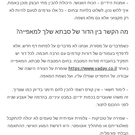
– אמנות הידיים – הכוח האנושי, היכולת להבין מתי הבצק מוכן באמת,
איך ללוש נכון, לשלוט בלחות ובחום – כל אלו גורמים לטעם להיות לא
רק מקצועי אלא גם מלא נשמה.
מה הקשר בין הדור של סבתא שלך למאפייה?
כשמדברים על מסורת, אנחנו לא מדברים על לפתוח דף חדש, אלא
לדפדף בעמודים של דורות קודמים עם הרבה חוכמה. לכל דור יש
תפקיד בהעברת סודות המטבח. בחום המטבח של סבתא, המאפייה
באתר
https://www.yaday.co.il
שומרת על הצורה הישנה של
עבודה, על התפריט שגדלו עליו, ועל נשמת המאפה.
– לימוד חשאי – אין קורס רשמי להכין לחם תימני בדיוק כמו שצריך.
זה משהו שעוברים בכפות ידיים, במבט עיניים, בהרמה של אצבע שניה
לפני ההכנס לתנור.
– שמירה על טכניקות – צלוחית אמיתית של טעמים לא יכולה להתקבל
מאלגוריתם או מתהליך אוטומטי. היא דורשת המגע האישי, ההתאמה
הבלתי פורמלית.