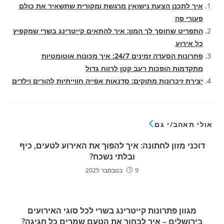
איך לתכנן הצעת נישואין מרגשת ומקורית שתשאיר את כולם
פעורי פה
התפריט שחוסך לך המון: איך להתאים קייטרינג בשרי שמקפיץ
כל אירוע
פתרונות הסעדה זמינים 24/7: איך מכונות אוטומטיות
מתקדמות הופכות רעב קטן לרווח גדול
יצירת זיכרונות מתוקים: סדנאות אפייה חווייתיות להורים וילדים
אולי תאהב/י גם
דוכני מזון לחתונה: איך להפוך את האירוע לטעים, כיף
ובלתי נשכח?
9 בנובמבר 2025
מגוון פתרונות קייטרינג בשרי לכל סוגי האירועים
בירושלים – איך לבחור את הטעם שמרים כל חגיגה?