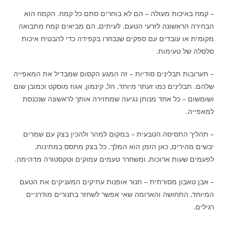
– קמח באיכות מעולה – הם לא בוחרים סתם כל קמח. הקמח הוא
הבחירה הראשונה לזרעי הטעם. לעיתים, הם מביאים קמח מתבואה
מקומית או עובדים עם ספקים שנבחרו בקפידה כדי להבטיח איכות
סלסלה של טעימות.
– תערובות תבלינים סודיות – זה המגע הקסום שמבדיל את המאפייה
שלהם. תבלינים כמו זעתר מיוחד, הל, קינמון, אגוז מוסקט וכמובן שום
ושומשום – כל אחד מנותן נגיעה שמחזירה אותך לראשונה שנכנסת
למאפייה.
– תהליך התסיסה הטבעית – במקום למהר ולהכין בצק עם שמרים
יבשים מהירים, כאן הזמן הוא המלך. כל בצק מתסס במתינות,
לפעמים שעות ארוכות, ומשחרר טעמים עמוקים וטקסטורה מדהימה.
– אבן טאבון מסורתית – תנור אופנות עתיקים המעניקים את הטעם
המיוחד, התחושה והארומה שאי אפשר לשחזר בתנורים מודרניים
רגילים.