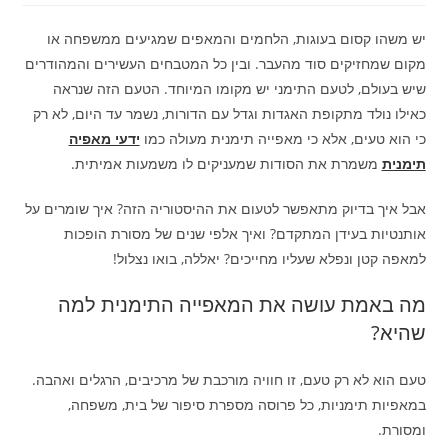
יש משהו קסום בעוגות, הלחמים והמאפים שמגיעים ממשפחה או
מקום שמחזיקים סוד מהעבר. ובין כל המטבחים העשירים והמהודרים
שיש בעולם, לטעם התימני יש מקומו המיוחד. הטעם הזה שנראה
כאילו נולד מתקופת האגדות וגדל עם הדורות, נשמר עד היום, לא רק
כי הוא טעים, אלא כי מאפייה תימנית מעולה כמו
ידעי מאפיה
תימנית
משמרת את הסודות שמעניקים לו משמעות אמיתית.
אבל איך בדיוק מתאפשר לטעום את ההיסטוריה הזה? איך שומרים על
אותנטיות בעידן המתקדם? ואיך אלפי שנים של מסורת הופכות
למאפה קטן ונפלא שעליו מחייכים? יאללה, בואו נצלול!
מה באמת עושה את המאפייה התימנית למה
שהיא?
טעם הוא לא רק טעם, זו חוויה מורכבת של מרכיבים, הרגלים ואהבה.
במאפיות תימניות, כל פרוסה מספרת סיפור של בית, משפחה,
ומסורת.