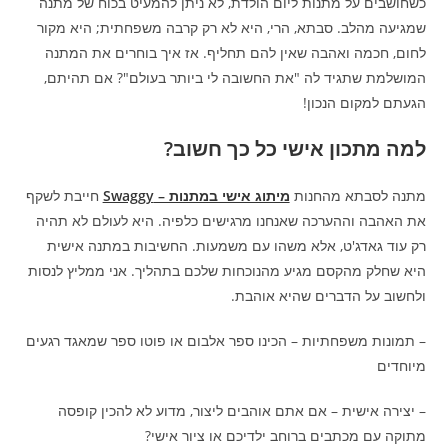
כשחושבים על מתנות ליום הולדת, לא ניתן להמעיט בכוח של מתנה
שמגיעה מהלב. סבתא, הרי, היא לא רק קרבה משפחתית; היא מקור
לחום, חכמה ואהבה שאין להם תחליף. אז איך בוחרים את המתנה
המושלמת שתגיד לה "את החשובה לי ביותר בעולם"? אם תהיתם,
הגעתם למקום הנכון!
למה מתכון אישי כל כך חשוב?
מתנה לסבתא מהחנות
מיתוג אישי במתנות – Swaggy
חייבת לשקף
את האהבה וההערכה שאנחנו מרגישים כלפיה. היא לעולם לא תהיה
רק עוד גאדג'ט, אלא משהו עם משמעות. החשיבות במתנה אישית
היא שחלק מהקסם מגיע מהנוכחות שלכם בתהליך. אני ממליץ לנסות
ולחשוב על הדברים שהיא אוהבת.
– תמונות משפחתיות – הכינו ספר אלבום או פוטו ספר שמאגד רגעים
מיוחדים
– יצירה אישית – אם אתם אוהבים ליצור, מדוע לא להכין קופסה
מתוקה עם מכתבים ברוחב ילדיכם או ציור אישי?