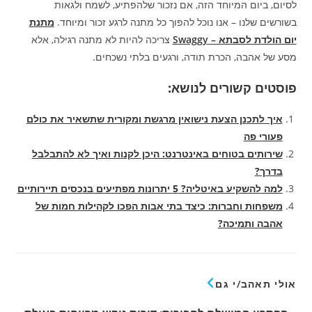
לסיום, ביום המיוחד הזה, אם נזכור שלהפתיע, לשמח ולגאות
בשורשים שלנו – אנו נוכל להפוך כל מתנה לרגע זכור ומיוחד.
מתנת
יום הולדת לסבתא – Swaggy
צריכה להיות לא מתנה רגילה, אלא
מסע של אהבה, הכרת תודה, ורגעים בלתי נשכחים.
פוסטים קשורים לנושא:
איך לתכנן הצעת נישואין מרגשת ומקורית שתשאיר את כולם
פעורי פה
שירותים בטוחים באינטרנט: היכן לקנות ואיך לא להתבלבל
בדרך?
למה להשקיע באיטליה? 5 יתרונות מפתיעים בנכסים תיירותיים
משפחות וחברות: כיצד בתי אבות הפכו לקהילות חמות של
אהבה ותמיכה?
אולי תאהב/י גם