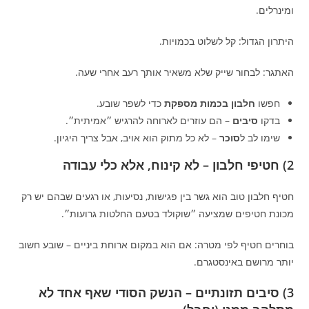
ומינרלים.
היתרון הגדול: קל לשלוט בכמויות.
האתגר: לבחור שייק שלא משאיר אותך רעב אחרי שעה.
חפשו
חלבון בכמות מספקת
כדי לשפר שובע.
בדקו
סיבים
– הם עוזרים לארוחה להרגיש ״אמיתית״.
שימו לב ל
סוכר
– לא כל מתוק הוא אויב, אבל צריך היגיון.
2) חטיפי חלבון – לא קינוח, אלא כלי עבודה
חטיף חלבון טוב הוא גשר בין פגישות, נסיעות, או רגעים שבהם יש רק
מכונת חטיפים שמציעה ״שוקולד בטעם החלטות גרועות״.
בוחרים חטיף לפי מטרה: אם הוא במקום ארוחת ביניים – שובע חשוב
יותר מרושם באינסטגרם.
3) סיבים תזונתיים – הנשק הסודי שאף אחד לא