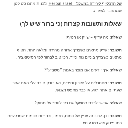
של הרבלייף לירידה במשקל – Herbalisrael
ולבנות מהם סט קטן
שמתחבר לשגרה.
שאלות ותשובות קצרות (כי ברור שיש לך)
שאלה:
מה עדיף – שייק או חטיף?
תשובה:
שייק מתאים כשצריך ארוחה מהירה ומלאה יותר. חטיף
מתאים כשצריך ביניים נוח ונייד. הכי טוב לבחור לפי הסיטואציה.
שאלה:
איך יודעים אם מוצר באמת ״משביע״?
תשובה:
מסתכלים על חלבון וסיבים, ואז בודקים בפועל: האם אחרי
שעתיים אתה רגוע או כבר מחפש נשנוש.
שאלה:
אפשר לרדת במשקל גם בלי לוותר על מתוק?
תשובה:
כן. לרוב זה עניין של כמות, תזמון, ובחירות חכמות שמרגישות
כמו פינוק ולא כמו עונש.